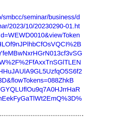
jp/smbcc/seminar/business/d
nar/2023/10/20230290-01.ht
enId=WEWD0010&viewToken
LOf9nJPlhbCfOsVQCI%2B
feMBwNxrHGrN013cf3vSG
W%2F%2FfAxxTnSGlTLEN
HHuJAUlA9GL5UzfqO5S6f2
&flowTokens=088ZhkB
GYQLUflOu9q7A0HJrrHaR
OnEekFyGaTlWt2EmQ%3D%