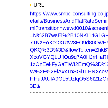
URL
https://www.smbc-consulting.co.
etails/BusinessAndFlatRateSemi
ml?transition=wewd0010&scre
=N%2B7wsEl%2B10NKI14G1GH
7TNzEoXcCXUtW3FO9d80OwEY
QKQ%3D%3D&flowToken=ZhkB
XcoVGYQLUflOu9q7A0HJrrHaR
1zOnEekFyGaTlWt2EmQ%3D%3D
W%2F%2FfAxxTnSGlTLENXcoV
HHuJAUlA9GL5UzfqO5S6f21z
3D&