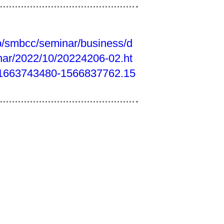
jp/smbcc/seminar/business/d
nar/2022/10/20224206-02.ht
1663743480-1566837762.15