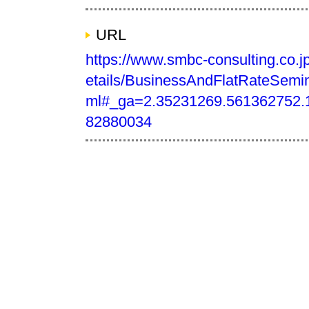
URL
https://www.smbc-consulting.co.
etails/BusinessAndFlatRateSemi
ml#_ga=2.35231269.561362752.
82880034