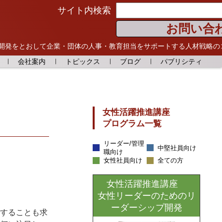
サイト内検索
お問い合
開発をとおして
企業・団体の人事・教育担当をサポートする人材戦略の
会社案内
トピックス
ブログ
パブリシティ
女性活躍推進講座
プログラム一覧
リーダー/管理
中堅社員向け
職向け
女性社員向け
全ての方
女性活躍推進講座
女性リーダーのためのリ
ーダーシップ開発
することも求