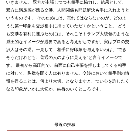
いきません。 双方が主張しつつも相手に協力し、結果として、
双方に満足感が残る交渉。人間関係も問題解決も手に入れようと
いうものです。 そのためには、忘れてはならないのが、どのよ
うな第一印象を交渉相手に持っていただくかということ。 どう
も交渉を有利に運ぶためには、それこそトランプ大統領のような
威圧的なイメージが必要であると考えがちですが、実はプロの交
渉人はその逆。一見して、相手に好印象を与えるいわば、”でき
そうだけれども、普通の人のように見える”と言うイメージで
す。 最初から高圧的で、前面に自己主張を押し出してくる相手
に対して、胸襟を開く人は有りません。交渉において相手側の情
報を得ることは、何より大切。となりますと、つい心を許したく
なる印象がいかに大切か。納得のいくところです。
最近の投稿