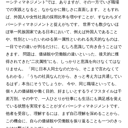
ーシティマネジメント"では、ありますが、その一方でいざ職場
での実践となると、なかなかに難しさに直面します。 ともすれ
ば、外国人や女性社員の採用比率を増やすことが、すなわちダイ
バーシティマネジメントと捉えがちです。 世界でも数少ないほ
ぼ単一民族国家である日本において、例えば外国人であること
や、性別といったいわゆる第一属性といわれる先天的なものは、
一目でその違いが判るだけに、むしろ意識して向き合うことはで
きます。 問題は、価値観や労働観の違いといった、後天的に獲
得されてきた“二次属性”にも、しっかりと意識を向けなくてはな
りません。 「同じ日本人同士なのだから、そこまで言わなくて
もわかる」「うちの社員なんだから、きっと考え方は共通してい
るはず」本当にそうでしょうか。 今や、同じ職場といっても、
個々人の価値観や働く目的、好ましいとするライフスタイルは千
差万別。その中で、一人ひとりが仕事にも生活にも満足感を覚え
ている状態を実現することがダイバーシティマネジメントです。
他者を受容し、理解するには、まず自己理解を深めることから。
この機会に、自らの価値観や労働観を振り返ることも一つのきっ